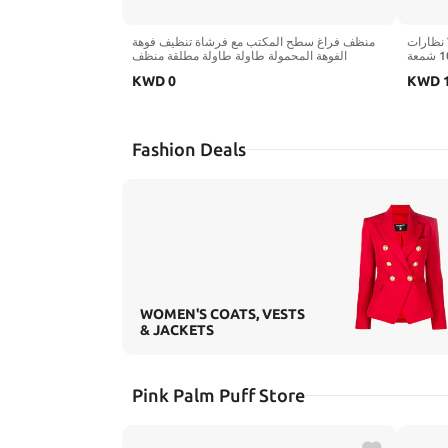
نظارات VITURE Luma XR - شاشة فائقة الوضوح
منظف ​​فراغ سطح المكتب مع فرشاة تنظيف فوهة
مقاس 146 بوصة بدقة 1200 بكسل، و1000 شمعة
الفوهة المحمولة طاولة طاولة مطلقة منظف
ق رؤية 50 درجة، وتعديلات
لتنظيف سيارة كمبيوتر الغبار (CAT)
KWD
0
KWD
التعتيم، ووصلة USB-C هزة
وMac والكمبيوتر الشخصي وSteam Deck، تجربة
XR 
Fashion Deals
WOMEN'S COATS, VESTS
& JACKETS
Pink Palm Puff Store