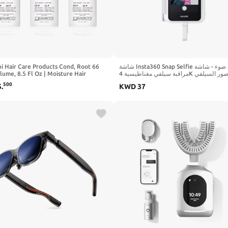
i Hair Care Products Cond, Root 66
شاشة Insta360 Snap Selfie مع ضوء - شاشة
ume, 8.5 Fl Oz | Moisture Hair
مراقبة سيلفي مغناطيسية 4K لصور السيلفي
ioner for Women & Men, Moisturizing
ومدونات الفيديو، متوافقة مع iPhone 15/16/17
500
5
.
KWD
37
tural Ingredients for Damaged Hair
Pro، إضاءة قابلة للتعديل، تحكم بشاشة تعمل
باللمس، اتصال سلكي فوري