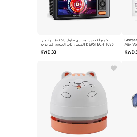
كاميرا فحص المجاري بطول 50 قدمًا، وكاميرا
Giovann
المنظار ذات العدسة المزدوجة DEPSTECH 1080
Max Vol
بكسل مع أضواء، وشاشة IPS مقاس 5 بوصات،
Condit
KWD
33
KWD
وشاشة مقسمة، وكاميرا ثعبان مقاومة للماء IP67،
with Na
وكاميرا نطاق 7.9 مم لأنابيب تصريف الجدار
للسيارات