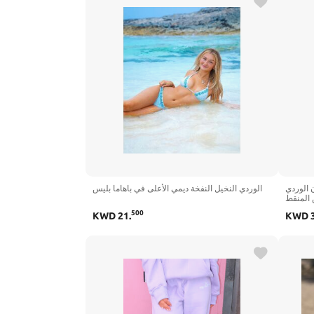
 باللون الوردي
الوردي النخيل النفخة ديمي الأعلى في باهاما بليس
 المنقط
500
KWD
21
.
KWD