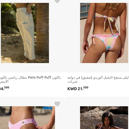
ليلى منتفخ النخيل الوردي (صفيق) في دوامة
بنطال رياضي Palm Puff Puff باللون
شربات
الأبيض
500
500
34
.
KWD
21
.