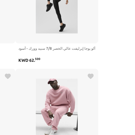
ألو يوجا إيرليفت عالي الخصر 7/8 سبيد وورك - أسود
500
KWD
62
.