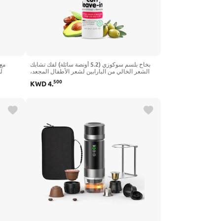
بخاخ بلسم سوكوزي (5.2 أونصة سائلة) لفك تشابك
الشعر الخالي من البارابين لشعر الأطفال المجعد،
بلسم عميق وتجعيدات خالية من التشابك، لطيف
500
KWD
4
.
ومغذي بالكيراتين وفيتامين ب5 وزيت الزيتون وزيت
الجوجوبا