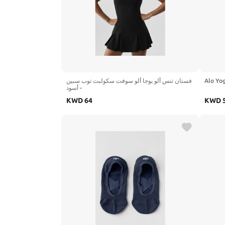
فستان تنس ألو يوجا ألو سوفت سكولبت توب سبين
- أسود
KWD
64
KWD