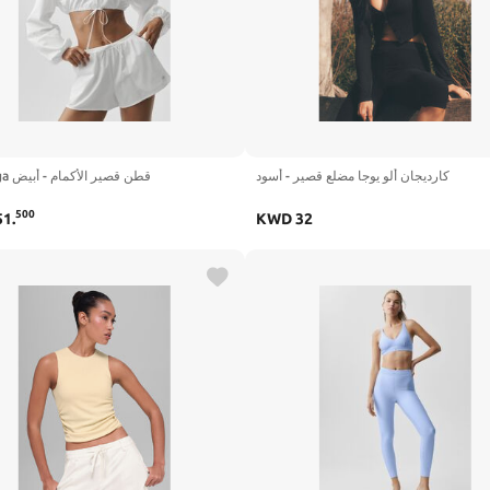
كارديجان ألو يوجا مضلع قصير - أسود
Alo Yoga قطن قصير الأكمام - أبيض
500
51
.
KWD
32