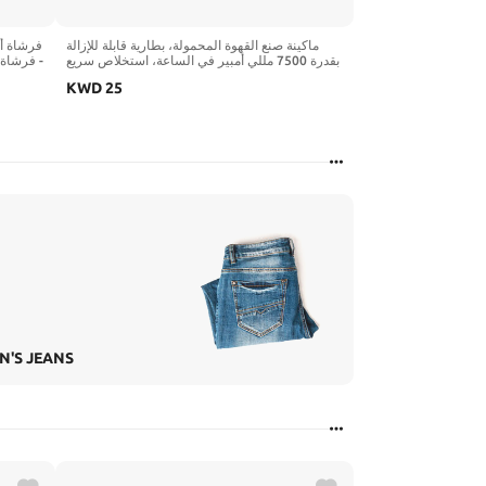
ماكينة صنع القهوة المحمولة، بطارية قابلة للإزالة
فرشاة أس
بقدرة 7500 مللي أمبير في الساعة، استخلاص سريع
فرشاة أس
بالضغط العالي 20 بار، شحن USB، حقيبة حامل
KWD
25
وحمل، تدعم القهوة المطحونة وكبسولات NS،
ثانية،
صانعات تخييم مثالية للسفر
N'S JEANS