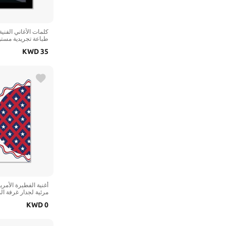
كلمات الأغاني الفنية
طباعة تجريدية مستوح
روك للتعليق على ال
KWD
35
8 بوصة عرض، طباعة بإطار)
أغنية الفطيرة الأمري
مرئية لجدار غرفة ال
السبعينيات الكلاسيك
KWD
0
طباعة - غير مؤطرة)