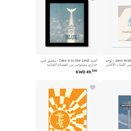
Good Mother من Jann Arden - لوحة
أغنية Take it to the Limit - ملصق فني
من كلمات الأغاني
جداري مستوحى من القصائد الغنائية
لى شكل موسيقى
للديكور الحديث لديكور المنزل (طول
500
KWD
49
.
قديمة (طول 35.56 سم × عرض 27.94
25.4 سم × عرض 20.32 سم، طباعة
صيرة)
بإطار وحصيرة)