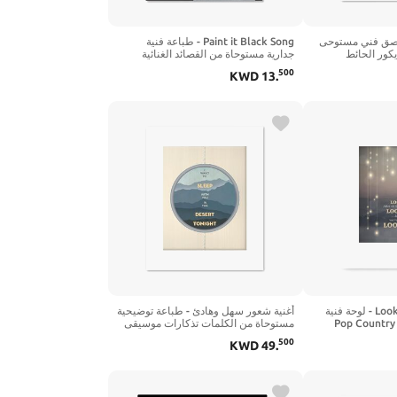
One Lo - ملصق فني مستوحى
Paint it Black Song - طباعة فنية
يكور الحائط
جدارية مستوحاة من القصائد الغنائية
برسومات بصرية بسيطة (طول 35.56
لموسيقى الروك الكلاسيكية في
500
KWD
13
.
 عرض 27.94 سم، طباعة غير
الستينيات - ملصق عمل فني لمعرض
الموسيقى (14 بوصة طول × 11 بوصة
عرض، طباعة - غير مؤطرة)
Look at Us by Vince Gill - لوحة فنية
أغنية شعور سهل وهادئ - طباعة توضيحية
جدارية مطبوعة لأغنية Pop Country
مستوحاة من الكلمات تذكارات موسيقى
Lyric ديكور ريفي إلهام ريفي (10 بوصة
الروك الكلاسيكية (10 بوصة طول × 8
500
KWD
49
.
بوصة عرض، طباعة بإطار وحصيرة)