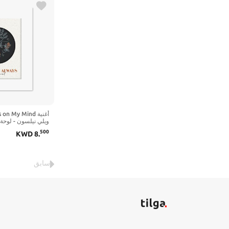
ويلي نيلسون - لوحة 
على الطراز الريفي،
500
KWD
8
.
الزهور، اقتباسات ت
تجريدي، تصميم جر
8 بوصة عرض، طباعة - غير مؤطرة)
سابق