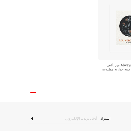
أغنية Always on My Mind من تأليف
فنية جدارية مطبوعة
 كلمات مستوحاة من
وضيحية، عمل فني
افيكي لمعرض
الموسيقى Dorm Den (10 بوصة طول ×
اشترك