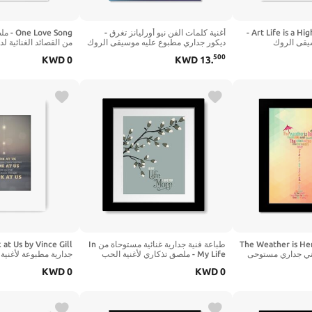
كلمات الأغاني Art Life is a Highway -
أغنية كلمات الفن نيو أورليانز تغرق -
ve Song
يقى الروك
ديكور جداري مطبوع عليه موسيقى الروك
من القصائد الغنائية لد
ن القصائد الغنائية
الكلاسيكية الرجعية - عمل فني لمعرض
500
KWD
0
KWD
13
.
(14 بوصة طول × 11 بوصة عرض، طباعة
الموسيقى (14 بوصة طول × 11 بوصة
سم ×
عرض، طباعة - غير مؤطرة)
لامعة)
The Weather is He
طباعة فنية جدارية غنائية مستوحاة من In
 عمل فني جداري مستوحى
My Life - ملصق تذكاري لأغنية الحب
ديكور المنزل لمحبي
هدية ديكور المنزل لعشاق الموسيقى (10
KWD
0
KWD
0
الموسيقى (10 بوصة طول × 8 بوصة
بوصة طول × 8 بوصة عرض، طباعة مع
طول × 8 بوصة عرض، طباعة غير لامعة)
إطار وحصيرة)