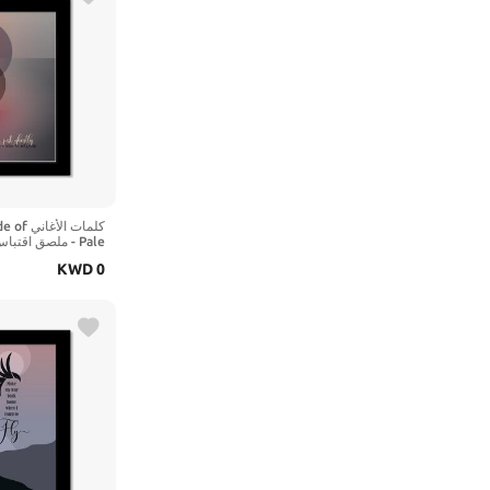
كلمات ال
Pale - ملصق اقت
KWD
0
بوصة عرض، طباعة ب