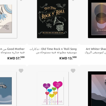
أغاني Art Whiter Shade of
Old Time Rock n 'Roll Song - تذكارات
باس لموسيقى الروك
موسيقية مطبوعة فنية مستوحاة من
فنية جدارية مستوحاة 
الكلاسيكية الرجعية (10 بوصة طول × 8
الكلمات - هدية فنية معلقة على الحائط
الغنائية المطبوعة ع
500
500
KWD
57
.
KWD
13
.
إطار)
لديكور المنزل لعشاق الموسيقى (14
بوصة طول × 11 بوصة عرض، طباعة -
سم، طباعة بإطار وح
غير مؤطرة)