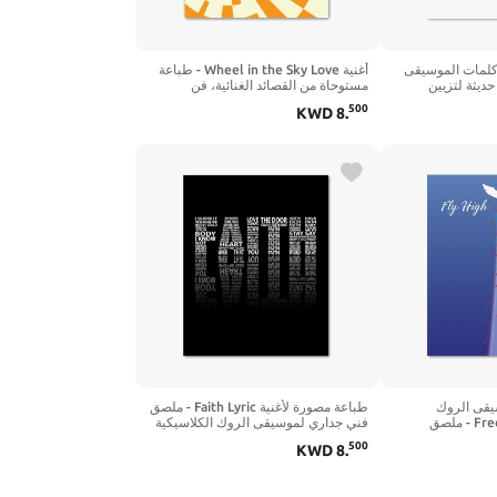
Penny Lane  - كلمات الموسيقى
أغنية Wheel in the Sky Love - طباعة
ديثة لتزيين
مستوحاة من القصائد الغنائية، فن
الحائط (14 بوصة طول × 11 بوصة
موسيقى البوب ​​روك الكلاسيكي - ملصق
500
KWD
8
.
ة)
عمل فني لديكور المنزل (10 بوصة طول
× 8 بوصة عرض، طباعة - غير مؤطرة)
قى الروك
طباعة مصورة لأغنية Faith Lyric - ملصق
الكلاسيكية من Free Bird - ملصق
فني جداري لموسيقى الروك الكلاسيكية
ستوحى من الفن
لموسيقى الروك (10 بوصة طول × 8
500
KWD
8
.
ديكور المنزل هدية التقاعد (14 بوصة
بوصة عرض، طباعة - غير مؤطرة)
 عرض، طباعة - غير