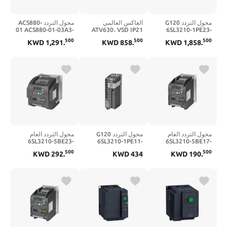
محول التردد G120
العاكس العالمي
محول التردد ACS880-
01 ACS880-01-03A3-
ATV630، VSD IP21
6SL3210-1PE23-
3AL0 |
4KW 400V / 480V
3 | 3ABD00035959-د
500
500
500
KWD
1,291
.
KWD
858
.
KWD
1,858
.
6SL32101PE233AL0
مغلف
محول التردد العام
محول التردد G120
محول التردد العام
6SL3210-5BE23-
6SL3210-1PE11-
6SL3210-5BE17-
0UV0 |
8AL1 |
5UV0 |
500
500
KWD
292
.
KWD
434
KWD
190
.
6SL32105BE230UV0
6SL32101PE118AL1
6SL32105BE175UV0