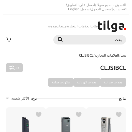
التسوق ، اصبح سهلا.
/
احصل على التطبيق!
حساب
|
تسجيل الدخول
تسجيل
|
English
فئات
العلامات التجارية
مبيعات
مدونة
بحث
بحث
بيت
/
العلامات التجارية
/
CLJSIBCL
CLJSIBCL
فلتر
معدات صناعية
معدات كهربائية
مكونات سلبية
نتائج
نوع:
الأكثر شعبية