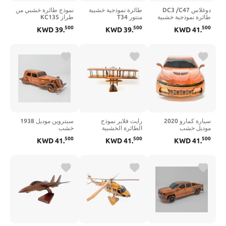
دوغلاس DC3 /C47
طائرة نموذجية خشبية
نموذج طائرة خشبي من
طائرة نموذجية خشبية
منتور T34
طراز KC135
ستراتوتانكر
500
500
500
KWD
39
.
KWD
39
.
KWD
41
.
سيارة كمارو 2020
رايت فلاير نموذج
سيتروين موديل 1938
موديل خشب
الطائرة الخشبية
خشب
500
500
500
KWD
41
.
KWD
41
.
KWD
41
.