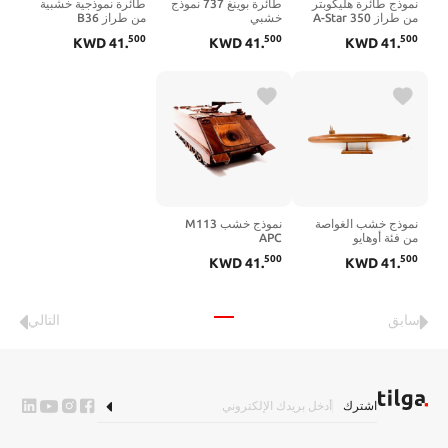
نموذج طائرة هليكوبتر
طائرة بوينغ 737 نموذج
طائرة نموذجية خشبية
من طراز A-Star 350
خشبي
من طراز B36
مصنوع من الخشب
Peacemaker
500
500
500
KWD
41
.
KWD
41
.
KWD
41
.
نموذج خشب الغواصة
نموذج خشب M113
من فئة أوهايو
APC
500
500
KWD
41
.
KWD
41
.
سابق
التالي
اشترك