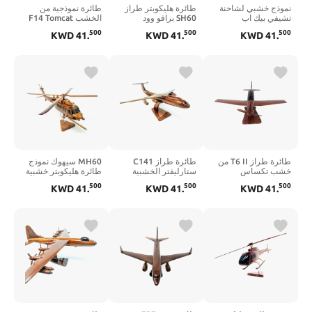
نموذج خشبي لشاحنة
طائرة هليكوبتر طراز
طائرة نموذجية من
تشيفي بيك اب
SH60 برافو وود
الخشب F14 Tomcat
500
500
500
KWD
41
.
KWD
41
.
KWD
41
.
طائرة طراز T6 II من
طائرة طراز C141
MH60 سيهوك نموذج
خشب تكساس
ستارليفتر الخشبية
طائرة هليكوبتر خشبية
500
500
500
KWD
41
.
KWD
41
.
KWD
41
.