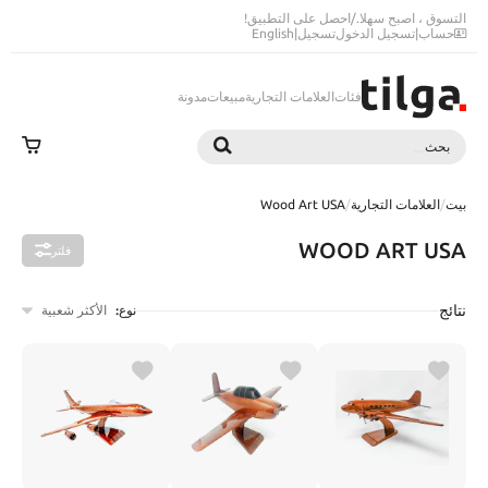
التسوق ، اصبح سهلا.
/
احصل على التطبيق!
حساب
|
تسجيل الدخول
تسجيل
|
English
فئات
العلامات التجارية
مبيعات
مدونة
بحث
بحث
بيت
/
العلامات التجارية
/
Wood Art USA
WOOD ART USA
فلتر
نتائج
نوع:
الأكثر شعبية