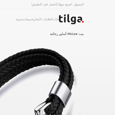
التسوق ، اصبح سهلا.
/
احصل على التطبيق!
فئات
العلامات التجارية
مبيعات
مدونة
بيت
/
MicLee
/
أساور رجالية