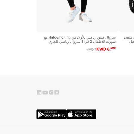
سوار جلدي مصنوع يدويًا للرجال من MicLee، متعدد
سروال ضيق رياضي للأولاد من Haloumoning مع
بل
شورت للأطفال 2 في 1 سروال رياضي للجري
والجري من 5 إلى 14 سنة
500
KWD
6
.
KWD
7