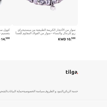
سوار من الأحجار الكريمة الطبيعية من ميستيجراي
كوول ستي
ريو للرجال والنساء - سوار من الفولاذ المقاوم للصدأ
بتصميم ج
مع أحجار كريمة متعددة - أحجار الطاقة للحماية
بتصميم ق
500
500
D
14
.
KWD
10
.
والحب والمال والثروة - طول مرن قابل للتعديل
ان ايه
خدمة الزبائن
البنود و الظروف
سياسة الخصوصية
حماية البيانات
الشحن 