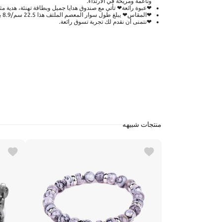
وناعمة ومريحة في الارتداء.
❤عبوة رائعة❤ تأتي مع صندوق هدايا جميل وبطاقة تهنئة، هدية مثال
❤المقاس❤ يبلغ طول سوار المعصم الملتف هذا 22.5 سم/8.9 بوصة. الوزن: 21 جرام.
❤نتمنى أن نقدم لك تجربة تسوق رائعة.
منتجات شبيهه