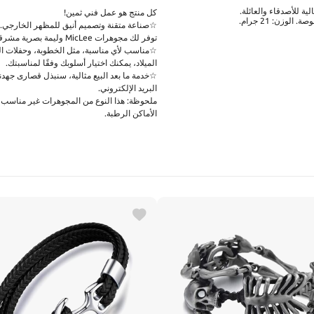
ية للأصدقاء والعائلة.
كل منتج هو عمل فني ثمين!
☆صناعة متقنة وتصميم أنيق للمظهر الخارجي.
توفر لك مجوهرات MicLee وليمة بصرية مشرقة وتمنحك خيالًا ساحرًا وابتكارًا.
☆مناسب لأي مناسبة، مثل الخطوبة، وحفلات الزف
الميلاد، يمكنك اختيار أسلوبك وفقًا لمناسبتك.
☆خدمة ما بعد البيع مثالية، سنبذل قصارى جهدنا 
البريد الإلكتروني.
ملحوظة: هذا النوع من المجوهرات غير مناسب ل
الأماكن الرطبة.