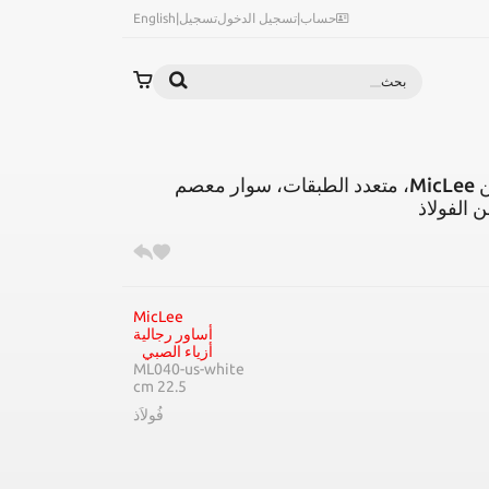
حساب
|
تسجيل الدخول
تسجيل
|
English
بحث
سوار جلدي كلاسيكي للرجال من MicLee، متعدد الطبقات، سوار معصم
 الفولاذ
MicLee
أساور رجالية
أزياء الصبي
ML040-us-white
22.5 cm
فُولاَذ