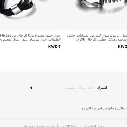
يل اند بيوند سوار كبير من الستانلس ستيل
مجمة وهيكل عظمي للرجال والاولاد
الطبقات، سوار مرساة عتيق، سوار معصم بح
وطي قديم مصنوع من المعدن, غير متوفر,
ملفوف مع صندوق هدايا
KWD
7
KW
اشترك
والاسترجاع
قصتنا
خريطة الموقع
حقوق الطبع والنشر © Tilga 2026 ، جميع الحقوق محفوظة.