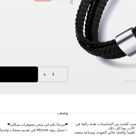
+
1
–
وصف
سب للعديد من المناسبات، هدية رائعة في
❤مرحبًا بكم في متجر مجوهرات ميكلي❤
الأب، وما إلى ذلك.
☆تتمثل رؤية MicLee في تقديم منتجات وخدمات عالية الجودة تتجاوز رغبات عملائنا.
لصدأ والجلد عالي الجودة، وصناعة متقنة،