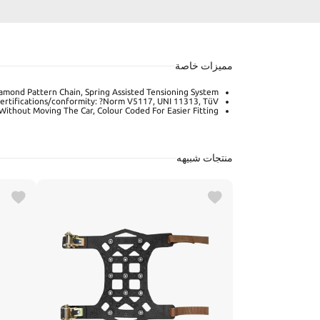
مميزات خاصة
iamond Pattern Chain, Spring Assisted Tensioning System
rtifications/conformity: ?Norm V5117, UNI 11313, TüV.
 Without Moving The Car, Colour Coded For Easier Fitting
منتجات شبيهه