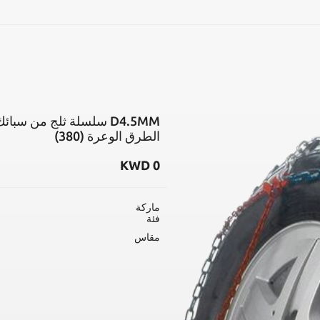
بحث
D4.5MM سلسلة ثلج من سب
الطرق الوعرة (380)
KWD
0
ماركة
فئة
مقاس