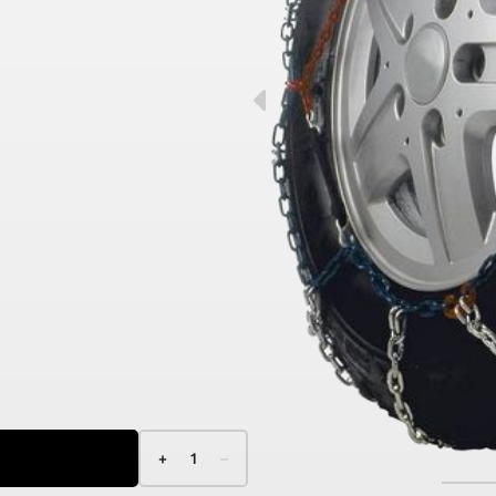
+
1
–