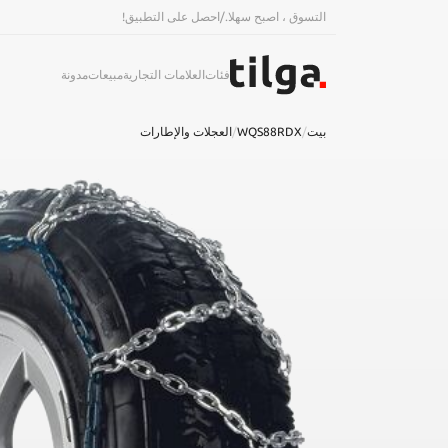
التسوق ، اصبح سهلا.
/
احصل على التطبيق!
فئات
العلامات التجارية
مبيعات
مدونة
بيت
/
WQS88RDX
/
العجلات والإطارات