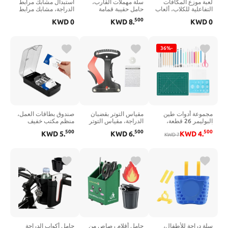
لعبة موزع المكافآت
سلة مهملات القارب،
استبدال مشابك مرابط
التفاعلية للكلاب، ألعاب
حامل حقيبة قمامة
الدراجة، مشابك مرابط
تفاعلية للكلاب، لعبة
القارب من النايلون
ركوب الدراجات لركوب
500
KWD
0
KWD
8
.
KWD
0
أحجية الطعام، موزع
المقاوم للماء، سلة
الدراجات في الأماكن
حلوى دو جي، تغذية
قمامة بحرية محمولة
المغلقة وركوب
بطيئة للكلاب المتوسطة
قابلة للطي مع مقبض
الدراجات الجبلية
الصغيرة والقطط،
علوي، مشابك وجيب
المتوافقة مع دواسات
-36%
تدريب الذكاء على تقليل
جانبي 11.89-15.59
Shiman-o MTB SPD
الانتفاخ من أجل تناول
جالون أو عائم، صيد
SM-SH51&Look X-
طعام صحي (أصفر)
الأسماك، التخييم، RV
Track
مجموعة أدوات طين
مقياس التوتر بقضبان
صندوق بطاقات العمل،
البوليمر 26 قطعة،
الدراجة، مقياس التوتر
منظم مكتب خفيف
أدوات النحت مع شوبك
بعجلة سبائك الألومنيوم
الوزن مع غطاء شفاف
500
500
500
KWD
5
.
KWD
6
.
KWD
4
.
7
KWD
الأكريليك، أداة التنقيط،
مع الفرجار، مؤشر
لتخزين ما يصل إلى
إبرة التفاصيل وأداة
الدراجة، أدوات قياس
350 بطاقة وحامل
القطع، مجموعة كاملة
التوتر، أداة قياس دقيقة
بطاقات الائتمان لتخزين
من الطين DIY
للإصلاح التشخيصي
صندوق الملفات لمكتب
للمجوهرات والحرف
الطاولة (اللون: M)
الفخارية
سلة دراجة للأطفال،
حامل أقلام رصاص من
حامل أكواب الدراجة