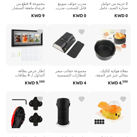
2 حزمة من حوامل
مدرب جولف سوينغ
مجموعة 4 قطع من
صنارة الصيد، حامل
قابل للسحب، مدرب
فرشاة ملعقة المنشار
قضيب دوار مع سطح
قبضة جولف مع شريط
الترددية، ومرفقات
KWD
9
KWD
0
KWD
0
جانبي يدور 360 درجة،
ذراع للاعبي الجولف
ومحولات أدوات التردد،
برغي قابل للتعديل على
الذين يستخدمون اليد
سلك نايلون، أداة تنظيف
شكل حرف T مثبت
اليمنى، مساعد تدريب
من سبائك الصلب،
على السكة لقوارب
لتصحيح الإمساك،
متعددة الوظائف من
الكاياك والزورق وقارب
تعليقات النقر وتوصيل
الفولاذ الكربوني، طين
الصيد
الذراع، داخلي وخارجي
أرضي (اللون: أسود)
مقلاة هوائية للكيك،
مجموعة حقائب سفر
إطار عرض بطاقة
مقالي خبز غير لاصقة،
للنظارات الشمسية
التداول لـ 4 بطاقات
مقلاة هوائية، صينية خبز
مكونة من 3 فتحات،
قياسية، إطار بطاقة
500
500
KWD
9
.
KWD
4
KWD
4
.
بيتزا، عميقة لوعاء
منظم نظارات شمسية
بيسبول للحماية من
فوري، مقلاة هوائية
للسفر من جلد البولي
الأشعة فوق البنفسجية
دائرية، سلة الكيك،
يوريثان المحمول،
يثبت على الحائط، إطار
ملحق آمن للاستخدام
صندوق تخزين علبة
بطاقة بيسبول، عرض
في غسالة الأطباق
النظارات المعلقة
بطاقات رياضية لكرة
(الحجم: 7 بوصة)
(اللون: أسود)
السلة وكرة القدم
والهوكي Car-d (اللون:
أسود)