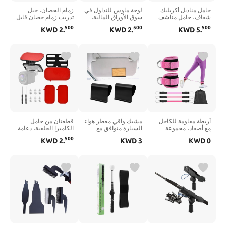
حامل مناديل أكريليك
لوحة ماوس للتداول في
زمام الحصان، حبل
شفاف، حامل مناشف
سوق الأوراق المالية،
تدريب زمام حصان قابل
ضيوف من الأكريليك
لوحة ماوس كبيرة
للتعديل بطول 3 متر،
500
500
500
KWD
2
.
KWD
2
.
KWD
5
.
على شكل صدفي،
للكمبيوتر/حصيرة
لجام نقالة مرن للرقبة،
مناشف يد ورقية
مكتب مع حواف مخيطة
مساعد تدريب مريح
للاستعمال مرة واحدة،
وأنماط مخططة
للخيول بديل للزمامات
صينية وسيت مقاس 9
أساسية غير قابلة
الجانبية
× 5.1 × 2.4 بوصة
للانزلاق، ورقة غش
للحمام والمطبخ
للمكتب المنزلي
والمطاعم وحفلات
الزفاف
أربطة مقاومة للكاحل
مشبك واقي معطر هواء
قطعتان من حامل
مع أصفاد، مجموعة
السيارة متوافق مع
الكاميرا الخلفية، دعامة
أربطة مقاومة مرنة مع
معطر هواء السيارة
كاميرا داش ذاتية اللصق
500
KWD
2
.
KWD
3
KWD
0
حقيبة تخزين، معدات
الانجراف، مشبك معدني
عالمية، دعامة كاميرا
تمرين غلوتيس، معدات
واقي من الشمس
الرؤية الخلفية قابلة
تمرين تدريب مؤخرة
للسيارة، حامل مشبك
للتعديل 180 درجة
الساق من أجل ركلات
ملحقات السيارات
للزجاج الأمامي الخلفي
الورك
للمقصورة والشاحنات
لسيارات الدفع الرباعي
وسيارات الدفع
والشاحنات والمركبات
الرباعي، المعطر غير
الترفيهية والسيارات
متضمن (اللون: أسود)
(اللون: أسود)