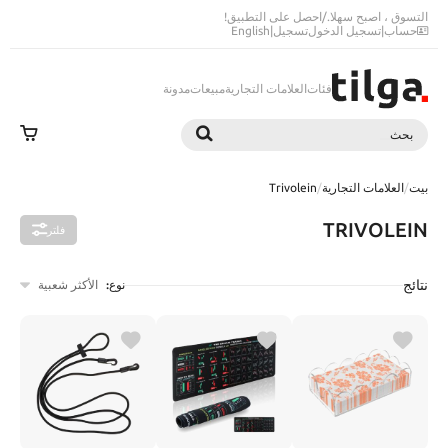
التسوق ، اصبح سهلا.
/
احصل على التطبيق!
حساب
|
تسجيل الدخول
تسجيل
|
English
فئات
العلامات التجارية
مبيعات
مدونة
بحث
بحث
بيت
/
العلامات التجارية
/
Trivolein
TRIVOLEIN
فلتر
نتائج
نوع:
الأكثر شعبية