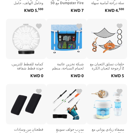
سلة دراجة أمامية سهلة
Dumpster Fire مع 50
وحامل الهاتف، حامل
التركيب مع خطاف
قطعة من بطاقات
مشروبات مقود مقاوم
500
500
KWD
5
.
KWD
7
KWD
4
.
ومشبك، ملحقات دراجة
ملاحظات اللهب، منظم
للماء 3 في 1 مع حامل
الأطفال الصغار
مكتب إطفاء القمامة
الهاتف ومفاتيح الهاتف
للدراجات البخارية ثلاثية
المضحك، منظم مكتب
الخلوي للدراجة
العجلات، تناسب عالمي
لطيف للمكتب، هدية
الإلكترونية والسكوتر
لمعظم المقاود
على شكل فيل أبيض
وعربة الأطفال
لزملاء العمل والرجال
والكرسي المتحرك
والنساء
(أسود)
حلقات تسلق الثعبان مع
شبكة تخزين عائمة
كمامة للقطط للتزيين،
2 أرجوحة لثعبان الكرة
لحمام السباحة، منظم
خوذة قطط شفافة
وثعبان الذرة، ألعاب
معلق لحمام السباحة
مضادة للعض، كمامات
KWD
0
KWD
0
KWD
5
إثراء الزواحف للثعبان،
فوق الأرض مع 5 جيوب
قابلة للتعديل قابلة
لعبة الأراجيح لتسلق
شبكية، سياج سباحة
للتنفس، غطاء رأس
الزواحف وديكور خزان
مزدوج الطبقات، حزمة
كيتي مضاد للعض، قناع
الثعبان (أسود)
شبكية للتخزين بجانب
رائد الفضاء لحمام
حمام السباحة لألعاب
الحيوانات الأليفة وتقليم
حمام السباحة،
الأظافر (م)
العوامات، كرات
الشاطئ 24 × 20 بوصة
مصفاة زبادي يوناني مع
مدرب جولف سوينغ
قطعتان من وسادات