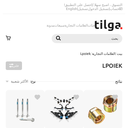
التسوق ، اصبح سهلا.
/
احصل على التطبيق!
حساب
|
تسجيل الدخول
تسجيل
|
English
فئات
العلامات التجارية
مبيعات
مدونة
بحث
بحث
بيت
/
العلامات التجارية
/
Lpoiek
LPOIEK
فلتر
نتائج
نوع:
الأكثر شعبية