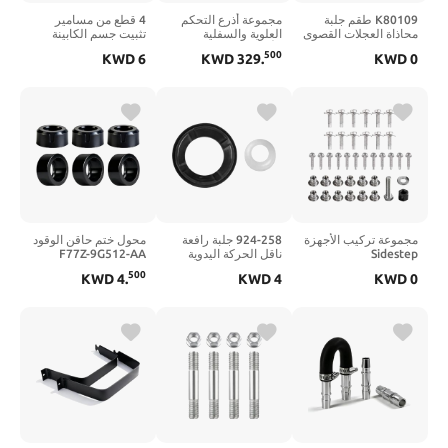
K80109 طقم جلبة
مجموعة أذرع التحكم
4 قطع من مسامير
محاذاة العجلات القصوى
العلوية والسفلية
تثبيت جسم الكابينة
من 2 حزمة متوافق مع
الأنبوبية 4 قطع تناسب
متوافقة مع 1999-2005
500
KWD
6
KWD
329
.
KWD
0
1987-2014 F150
مباشرة 88-98 تشيفي
تشيفي سيلفرادو جي إم
F250 F350 E150
C1500 OBS
سي سييرا 1500 2500
E250 E350 E450 4x4
3500، سوبربان، تاهو،
& 2WD، # 44-5094،
يوكون، كاديلاك
45K6525، HXR-94
إسكاليد، # 11516868
15704260
مجموعة تركيب الأجهزة
924-258 جلبة رافعة
محول ختم حاقن الوقود
Sidestep
ناقل الحركة اليدوية
F77Z-9G512-AA
68193128AB متوافقة
متوافقة مع تويوتا 1984-
متوافق مع 1997-2011
500
KWD
4
.
KWD
4
KWD
0
مع 2013-2019 Ram
1985 1993-2000
Ford Explorer Sport
Trac Mustang
4Runner، 1996-2004
1500 2500 3500،
2014-2019 Ram
تاكوما، #
Ranger، Mercury
4500 5500، يستبدل #
335050K010 33505-
Mountaineer، 6
68193128AA
35010
عبوات، يستبدل # 926-
028، 1F22-13-254،
1F82-13-250