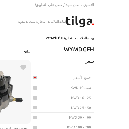
التسوق ، اصبح سهلا.
/
احصل على التطبيق!
فئات
العلامات التجارية
مبيعات
مدونة
بيت
/
العلامات التجارية
/
WYMdGfH
WYMDGFH
نتائج
سعر
جميع الأسعار
تحت KWD 10
KWD 10 - 25
KWD 25 - 50
KWD 50 - 100
KWD 100 - 200