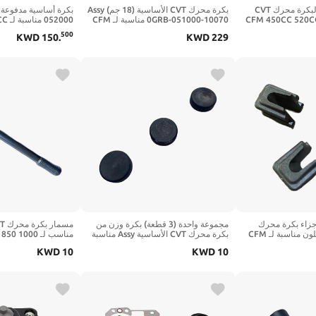
حامي منزلق الوزن لبكرة محرك CVT
بكرة محرك CVT الأساسية (18 جم) Assy
CFM 450CC 520CC 850C
0GRB-051000-10070 مناسبة لـ CFM
2000
1000CC ATV UTV مجموعة واحدة 6
500 550 ATV CForce X5 HO
 1000 ATV UTV Z10
500
KWD
150
.
KWD
229
جزاء بكرة محرك
مجموعة واحدة (3 قطعة) بكرة وزن من
CVT منزلق من النايلون مناسبة لـ CFM
بكرة محرك CVT الأساسية Assy مناسبة
مناسب لـ 00
450CC 520CC
لـ CFM 450 520 850 1000CC ATV
ATV UTV
KWD
10
KWD
10
SSV