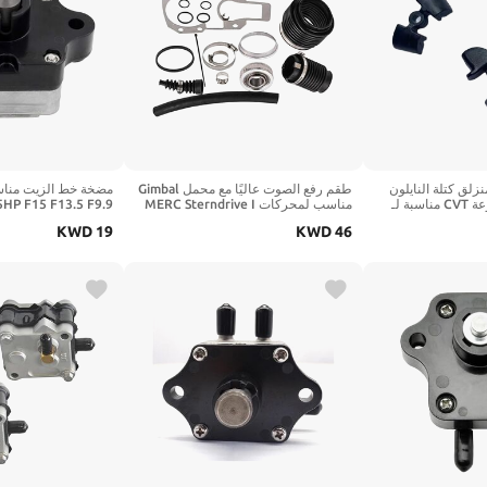
لق كتلة النايلون
طقم رفع الصوت عاليًا مع محمل Gimbal
من أجزاء بكرة مدفوعة CVT مناسبة لـ
مناسب لمحركات MERC Sterndrive I
CFM 450 520 850
Gen II 1991 وما فوق 30-803099T1
القارب 5389T02
KWD
19
KWD
46
7140000 18-35302
Sie 18-8206-1