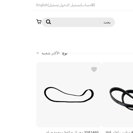
حساب
|
تسجيل الدخول
تسجيل
|
English
بحث
نوع:
الأكثر شعبية
حزام محرك 4070362 مناسب لقلم Vol
3581460 محرك ضاغط موجهة حزام