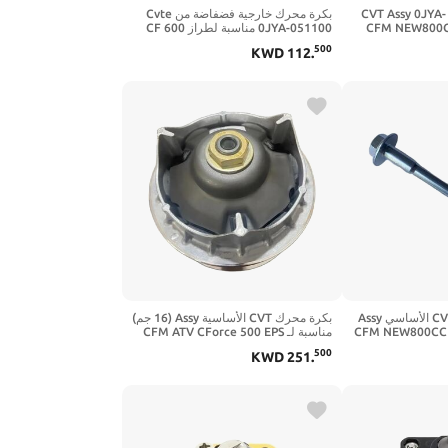
بكرة أساسية مدفوعة CVT Assy 0JYA-
بكرة محرك خارجية فضفاضة من Cvte
05 مناسبة لـ CFM NEW800CC
0JYA-051100 مناسبة لطراز CF 600
850 1000 ATV UTV CForce Quad
850
500
KWD
112
.
مسمار بكرة محرك CVT الأساسي Assy
بكرة محرك CVT الأساسية Assy (16 جم)
CFM NEW800CC 850 10
مناسبة لـ CFM ATV CForce 500 EPS
500
KWD
251
.