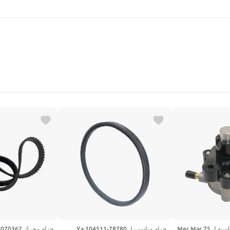
بحث
مضخة خط الزيت مناسبة لـ Mer Mar 75
حزام مناسب لـ Ya 104511-78780