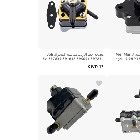
مضخة خط الزيت مناسبة لـ Mer Mar
مضخة خط الزيت مناسبة لمحرك Joh
9.9HP 15HP F15 F13.5 F9.9 محرّك
Evi 397839 391638 395091 397274
835389T1 83
6hp 8hp 9.9hp 15hp محرك فرس
KWD
12
835389A2 F15-0
البحر الخارجي 9-35350 18-7350