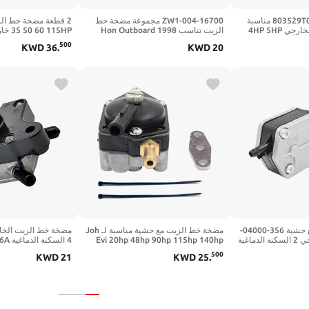
مضخة خط الزيت 803529T06 مناسبة
16700-ZW1-004 مجموعة مضخة خط
لمحرك Mer Mar الخارجي 4HP 5HP
الزيت تناسب 1998 Hon Outboard
6HP 8035
BF25 BF30 BF40 BF50 BF75 BF90
الدماغية 60A41
500
KWD
36
.
KWD
20
14360A71
8
مضخة خط الزيت مع حشية 356-04000-
مضخة خط الزيت مع حشية مناسبة لـ Joh
1 مناسبة لـ Ya خارجي 2 السكتة الدماغية
Evi 20hp 48hp 90hp 115hp 140hp
4 الس
25 30 40 50 60 70 75 80 85HP 6A0-
خارجي 438556 18-7352
T8 T9.9 68T-24410-
500
KWD
21
KWD
25
.
244100100 Par F8-
24410
05070000