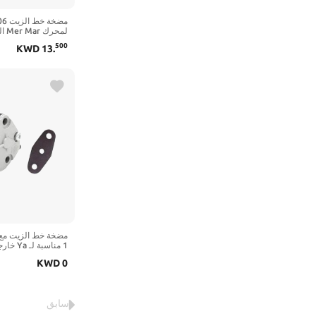
29T03 803529T02
500
KWD
13
.
03529T1 803529T
KWD
0
-00 663-24410-00
69224410000
سابق