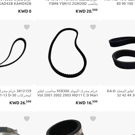
80 90 100
يناسب YSM8 YSM12 2GM20D
KAD42B KAMD42B
880980A02 خارجي 4 السكتة الدماغية
2GM20F 2YM15 3GMD 3YM20
42P-A HS1A 32 42
500
KWD
0
KWD
20
.
6D8-24410-
3HMD 104511-78780E
43 محركات 861564
حزام محرك مناسب لقلم المجلد KA-D
حزام محرك المولد 958306 مناسب لقلم
3812159 حزام 
32 42 44 
Vol 2001 2002 2003 MD11 C D Mari
لمحركات D-30
KAMD300 KAMD43 محركات ماري
Engines 966906 958306
40B Mari 21951188
500
500
KWD
26
.
KWD
16
.