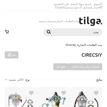
التسوق ، اصبح سهلا.
/
احصل على التطبيق!
حساب
|
تسجيل الدخول
تسجيل
|
English
فئات
العلامات التجارية
مبيعات
مدونة
بحث
بحث
بيت
/
العلامات التجارية
/
Cirecsiy
CIRECSIY
فلتر
السيارات والدراجات النارية
قطع غيار
نتائج
نوع:
الأكثر شعبية