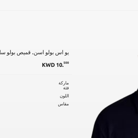
بحث
يو اس بولو اسن. قميص بولو سا
500
KWD
10
.
ماركة
فئة
اللون
مقاس