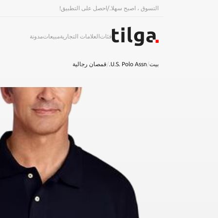
التسوق ، اصبح سهلا.
/
احصل على التطبيق!
فئات
العلامات التجارية
مبيعات
مدونة
بيت
/
U.S. Polo Assn.
/
قمصان رجالية