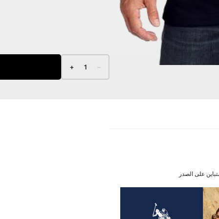
+
1
–
تباين على الصدر